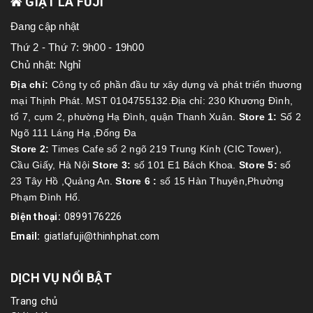
GIẶT LÀ FUJI
Đang cập nhật
Thứ 2 - Thứ 7: 9h00 - 19h00
Chủ nhật: Nghỉ
Địa chỉ:
Công ty cổ phần đầu tư xây dựng và phát triển thương
mại Thịnh Phát. MST 0104755132.Địa chỉ: 230 Khương Đình,
tổ 7, cụm 2, phường Hạ Đình, quận Thanh Xuân.
Store 1:
Số 2
Ngõ 111 Láng Hạ ,Đống Đa
Store 2:
Times Cafe số 2 ngõ 219 Trung Kính (CIC Tower),
Cầu Giấy, Hà Nội
Store 3:
số 101 E1 Bách Khoa.
Store 5:
số
23 Tây Hồ ,Quảng An.
Store 6 :
số 15 Hàn Thuyên,Phường
Phạm Đình Hổ.
Điện thoại:
0899176226
Email:
giatlafuji@thinhphat.com
DỊCH VỤ NỔI BẬT
Trang chủ